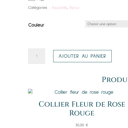
Catégories :
Aquarelle
,
Bijoux
Couleur
quantité
AJOUTER AU PANIER
de
Boucles
d'oreilles
Produi
Fleurs
de
Delphinium
Collier Fleur de Rose
Mauves
Rouge
30,00
€