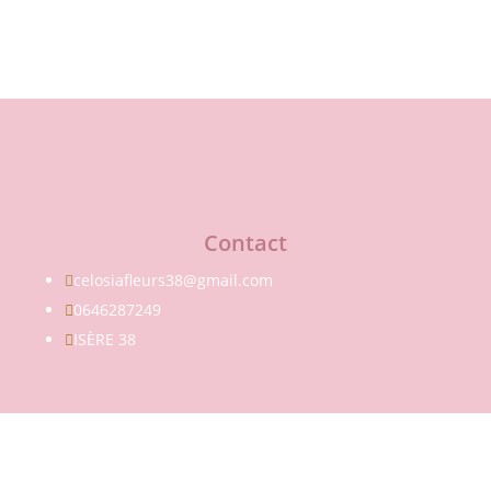
Contact
celosiafleurs38@gmail.com

0646287249

ISÈRE 38
