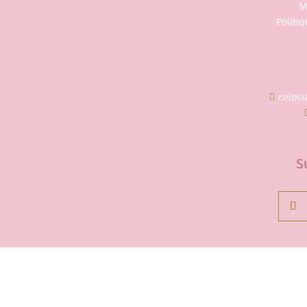
M
Politiq
celos

S