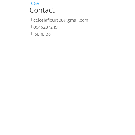
CGV
Contact
celosiafleurs38@gmail.com

0646287249

ISÈRE 38

© celosiafleurs.com | 2024 | Tous 