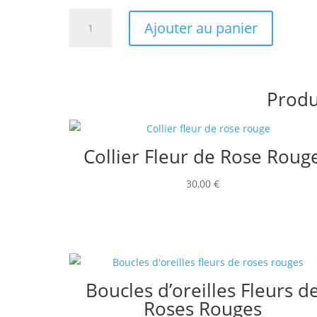
quantité
Ajouter au panier
de
Boucles
d’oreilles
Boutons
Produ
d’or
Collier Fleur de Rose Roug
30,00
€
Boucles d’oreilles Fleurs d
Roses Rouges