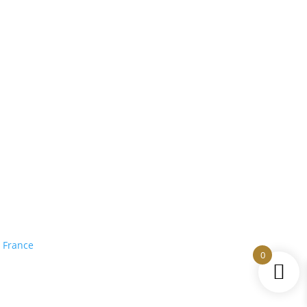
Suivez-nous
 France
0