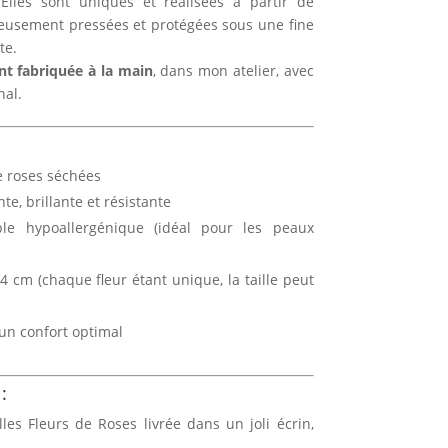
 Elles sont uniques et réalisées à partir de
eusement pressées et protégées sous une fine
te.
t fabriquée à la main
, dans mon atelier, avec
nal.
de roses séchées
te, brillante et résistante
le hypoallergénique (idéal pour les peaux
4 cm (chaque fleur étant unique, la taille peut
 un confort optimal
:
les Fleurs de Roses livrée dans un joli écrin,