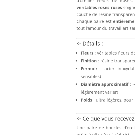
d’oreilles Fleurs de Roses.
véritables roses roses
soign
couche de résine transparen
Chaque paire est
entièremen
tout l’amour du travail artisa
✧ Détails :
Fleurs
: véritables fleurs 
Finition
: résine transparen
Fermoir
: acier inoxydab
sensibles)
Diamètre approximatif
: ~
légèrement varier)
Poids
: ultra légères, pour
✧ Ce que vous recevez 
Une paire de boucles d’oreil
prête à offrir (ou à s’offrir).