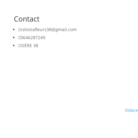
Contact

celosiafleurs38@gmail.com

0646287249

ISÈRE 38
iafleurs.com | 2024 | Tous droits réservés | Réalisation par
Odace