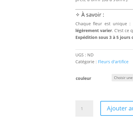
✧ À savoir :
Chaque fleur est unique :
légèrement varier
. C’est ce 
Expédition sous 3 à 5 jours 
UGS :
ND
Catégorie :
Fleurs d'artifice
couleur
quantité
Ajouter a
de
Boucles
d'oreilles
Fleurs