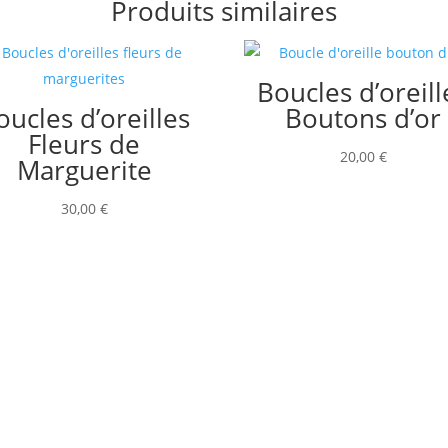
Produits similaires
de
Roses
Boucles d’oreill
oucles d’oreilles
Boutons d’or
Fleurs de
20,00
€
Marguerite
30,00
€